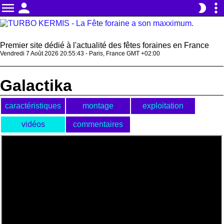
menu
person
more_vert
brightness_2
Premier site dédié à l'actualité des fêtes foraines en France
Vendredi 7 Août 2026 20:55:43 - Paris, France GMT +02:00
Galactika
caractéristiques
montage
exploitation
vidéos
commentaires