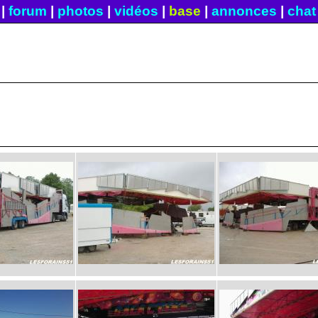
|
forum
|
photos
|
vidéos
|
base
|
annonces
|
chat