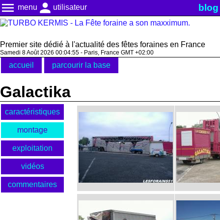
menu
person
blog
menu
utilisateur
Premier site dédié à l'actualité des fêtes foraines en France
Samedi 8 Août 2026 00:04:56 - Paris, France GMT +02:00
accueil
parcourir la base
Galactika
caractéristiques
montage
exploitation
vidéos
commentaires