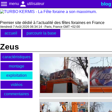
menu
person
blog
menu
utilisateur
Premier site dédié à l'actualité des fêtes foraines en France
Vendredi 7 Août 2026 06:34:14 - Paris, France GMT +02:00
accueil
parcourir la base
Zeus
caractéristiques
montage
exploitation
vidéos
commentaires