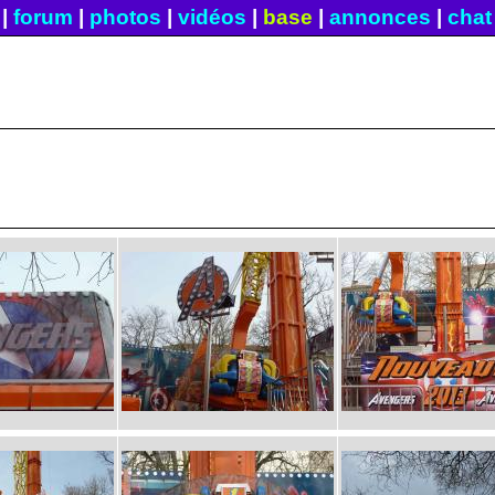
|
forum
|
photos
|
vidéos
|
base
|
annonces
|
chat