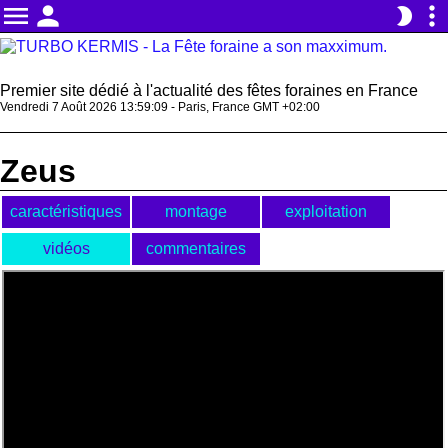
menu
person
more_vert
brightness_2
Premier site dédié à l'actualité des fêtes foraines en France
Vendredi 7 Août 2026 13:59:09 - Paris, France GMT +02:00
Zeus
caractéristiques
montage
exploitation
vidéos
commentaires