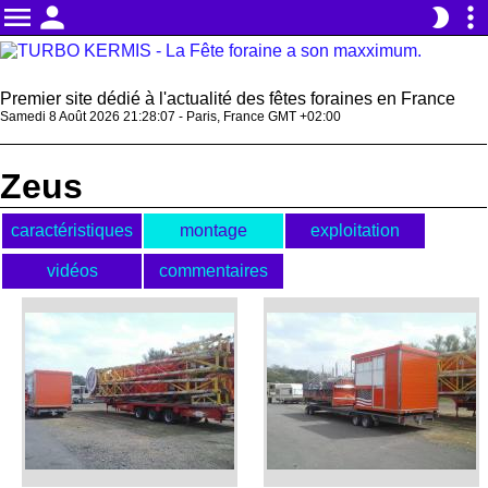
menu
person
more_vert
brightness_2
Premier site dédié à l'actualité des fêtes foraines en France
Samedi 8 Août 2026 21:28:07 - Paris, France GMT +02:00
Zeus
caractéristiques
montage
exploitation
vidéos
commentaires