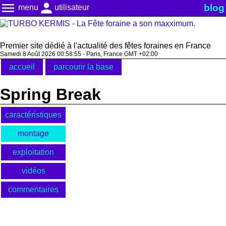
menu
person
blog
menu
utilisateur
Premier site dédié à l'actualité des fêtes foraines en France
Samedi 8 Août 2026 00:58:55 - Paris, France GMT +02:00
accueil
parcourir la base
Spring Break
caractéristiques
montage
exploitation
vidéos
commentaires