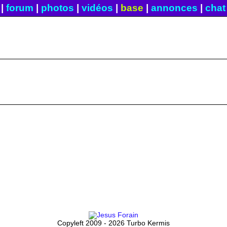
|
forum
|
photos
|
vidéos
|
base
|
annonces
|
chat
Copyleft 2009 - 2026 Turbo Kermis