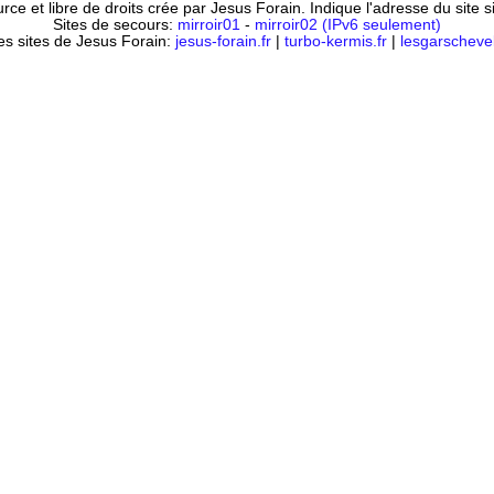
ce et libre de droits crée par Jesus Forain. Indique l'adresse du site 
Sites de secours:
mirroir01
-
mirroir02 (IPv6 seulement)
es sites de Jesus Forain:
jesus-forain.fr
|
turbo-kermis.fr
|
lesgarschevel