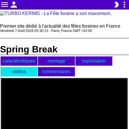
menu
person
more_vert
brightness_2
Premier site dédié à l'actualité des fêtes foraines en France
Vendredi 7 Août 2026 05:30:15 - Paris, France GMT +02:00
Spring Break
caractéristiques
montage
exploitation
vidéos
commentaires