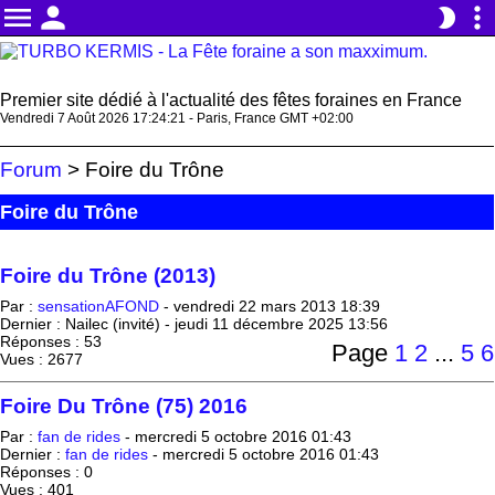
menu
person
more_vert
brightness_2
Premier site dédié à l'actualité des fêtes foraines en France
Vendredi 7 Août 2026 17:24:21 - Paris, France GMT +02:00
Forum
> Foire du Trône
Foire du Trône
Foire du Trône (2013)
Par :
sensationAFOND
-
vendredi 22 mars 2013 18:39
Dernier :
Nailec (invité)
-
jeudi 11 décembre 2025 13:56
Réponses : 53
Page
1
2
...
5
6
Vues : 2677
Foire Du Trône (75) 2016
Par :
fan de rides
-
mercredi 5 octobre 2016 01:43
Dernier :
fan de rides
-
mercredi 5 octobre 2016 01:43
Réponses : 0
Vues : 401