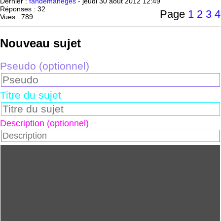
Dernier :
fandemanèges
-
jeudi 30 août 2012 12:49
Réponses : 32
Page
1
2
3
4
Vues : 789
Nouveau sujet
Pseudo (optionnel)
Titre du sujet
Description (optionnel)